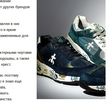
овании
т других брендов
авляя в них
о и яркие
применяемые для
актерными чертами
подошвы, а также
 крест.
и, поэтому
о я знаю еще
ata,
звать
шинства