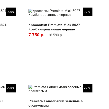
-58%
-58%
4821
Кроссовки Premiata Mick 5027
Комбинированные черные
7 750 р.
18 590 р.
-58%
-58%
530
Premiata Lander 4588 зеленые с
оранжевым