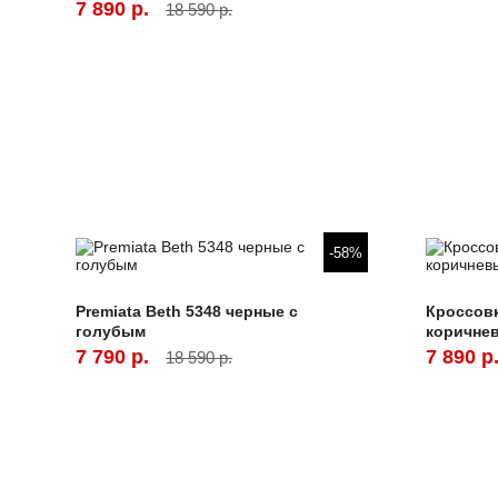
7 890 р.
18 590 р.
-58%
Premiata Beth 5348 черные с
Кроссовк
голубым
коричне
7 790 р.
7 890 р
18 590 р.