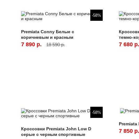
-58%
Premiata Conny Белые с
Кроссовк
коричневым и красным
темно-к
7 890 р.
7 680 р
18 590 р.
-58%
Premiata
Кроссовки Premiata John Low D
7 850 р
серые с черным спортивные