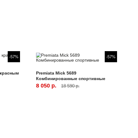
-57%
-57%
с красным
Premiata Mick 5689
Комбинированные спортивные
8 050 р.
18 590 р.