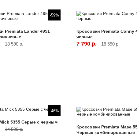
-59%
и Premiata Lander 4951
Кроссовки Premiata Conny 
оричневые
черные
.
7 790 р.
18 590 р.
18 590 р.
-46%
 Mick 5355 Серые с черным
Кроссовки Premiata Mase 5
.
14 590 р.
Черные комбинированные