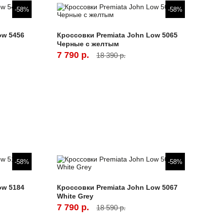
-58%
-58%
ow 5456
Кроссовки Premiata John Low 5065
Черные с желтым
7 790 р.
18 390 р.
-58%
-58%
ow 5184
Кроссовки Premiata John Low 5067
White Grey
7 790 р.
18 590 р.