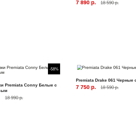
7 890 р.
18 590 р.
-58%
Premiata Drake 061 Черные
и Premiata Conny Белые с
7 750 р.
18 590 р.
вым
.
18 990 р.