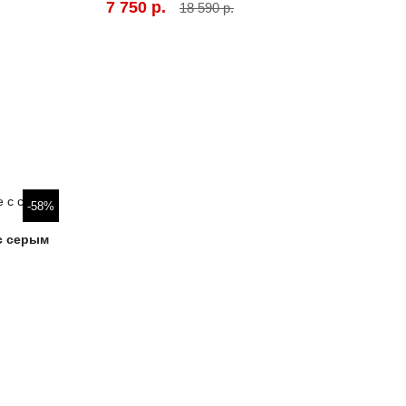
7 750 р.
18 590 р.
-58%
 с серым