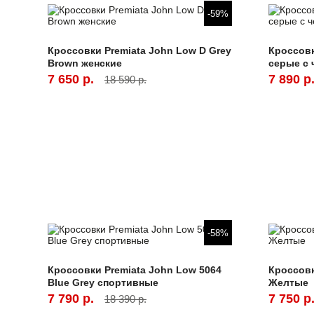
-59%
Кроссовки Premiata John Low D Grey
Кроссовк
Brown женские
серые с
7 650 р.
7 890 р
18 590 р.
-58%
Кроссовки Premiata John Low 5064
Кроссовк
Blue Grey спортивные
Желтые
7 790 р.
7 750 р
18 390 р.