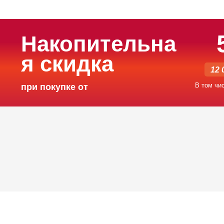
Накопительна
я скидка
12 
В том чи
при покупке от