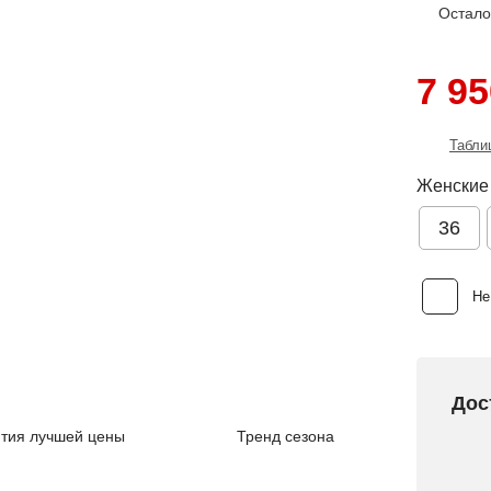
Остал
7 95
Табли
Женские
36
Не
Дос
тия лучшей цены
Тренд сезона