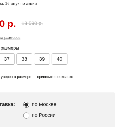
ось
16
штук по акции
0 р.
18 590 р.
ца размеров
 размеры
37
38
39
40
 уверен в размере — привезите несколько
тавка:
по Москве
по России