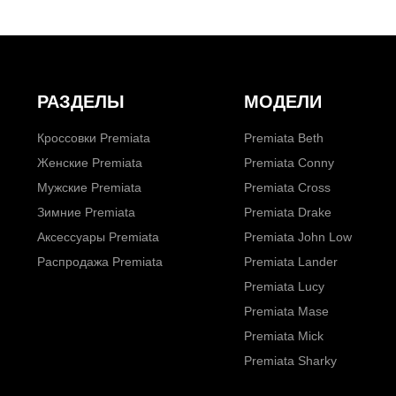
РАЗДЕЛЫ
МОДЕЛИ
Кроссовки Premiata
Premiata Beth
Женские Premiata
Premiata Conny
Мужские Premiata
Premiata Cross
Зимние Premiata
Premiata Drake
Аксессуары Premiata
Premiata John Low
Распродажа Premiata
Premiata Lander
Premiata Lucy
Premiata Mase
Premiata Mick
Premiata Sharky