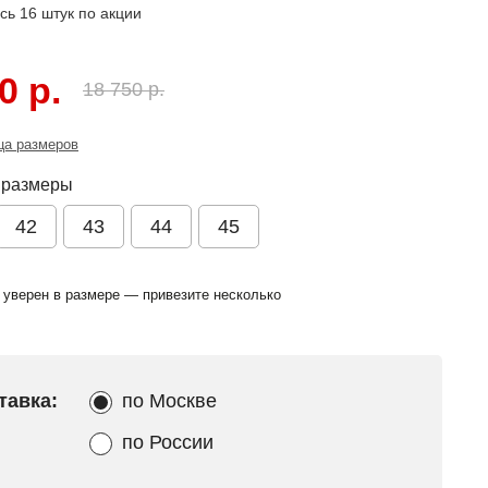
ось
16
штук по акции
0 р.
18 750 р.
ца размеров
 размеры
42
43
44
45
 уверен в размере — привезите несколько
тавка:
по Москве
по России