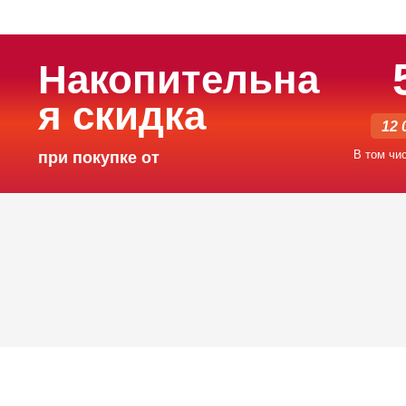
Накопительна
я скидка
12 
В том чи
при покупке от