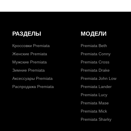
РАЗДЕЛЫ
МОДЕЛИ
Кроссовки Premiata
Premiata Beth
Женские Premiata
Premiata Conny
Мужские Premiata
Premiata Cross
Зимние Premiata
Premiata Drake
Аксессуары Premiata
Premiata John Low
Распродажа Premiata
Premiata Lander
Premiata Lucy
Premiata Mase
Premiata Mick
Premiata Sharky