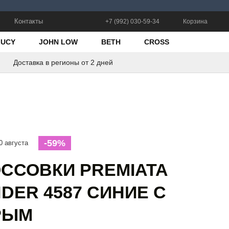
Контакты
+7 (992) 030-59-34
Корзина
LUCY
JOHN LOW
BETH
CROSS
Доставка в регионы от 2 дней
-59%
0 августа
ССОВКИ PREMIATA
DER 4587 СИНИЕ С
РЫМ