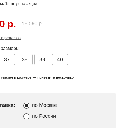
ось
18
штук по акции
0 р.
18 590 р.
ца размеров
 размеры
37
38
39
40
 уверен в размере — привезите несколько
тавка:
по Москве
по России