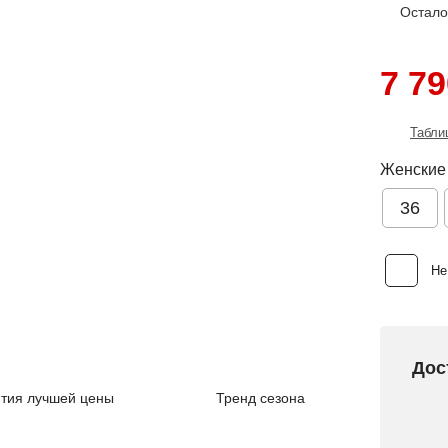
Остал
7 79
Табли
Женские
36
Не
Дос
тия лучшей цены
Тренд сезона