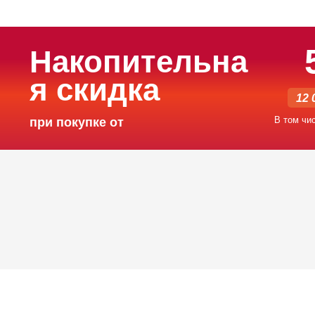
Накопительна
я скидка
12 
В том чи
при покупке от