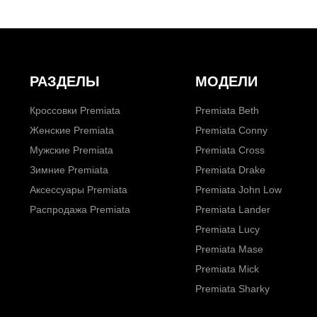
РАЗДЕЛЫ
МОДЕЛИ
Кроссовки Premiata
Premiata Beth
Женские Premiata
Premiata Conny
Мужские Premiata
Premiata Cross
Зимние Premiata
Premiata Drake
Аксессуары Premiata
Premiata John Low
Распродажа Premiata
Premiata Lander
Premiata Lucy
Premiata Mase
Premiata Mick
Premiata Sharky