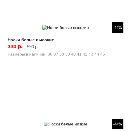
Быстрый просмотр
-44%
Носки белые высокие
330 р.
590 р.
Размеры в наличии:
36
37
38
39
40
41
42
43
44
45
Быстрый просмотр
-44%