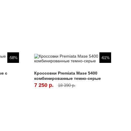
-58%
-61%
ые с
Кроссовки Premiata Mase 5400
комбинированные темно-серые
7 250 р.
18 390 р.