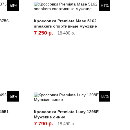
-59%
-61%
3756
Кроссовки Premiata Mase 5162
sneakers спортивные мужские
7 250 р.
18 490 р.
-59%
-58%
4951
Кроссовки Premiata Lucy 1298E
Мужские синие
7 790 р.
18 490 р.