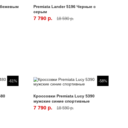
с бежевым
Premiata Lander 5196 Черные с
серым
7 790 р.
18 590 р.
-61%
-58%
480
Кроссовки Premiata Lucy 5390
мужские синие спортивные
7 790 р.
18 590 р.