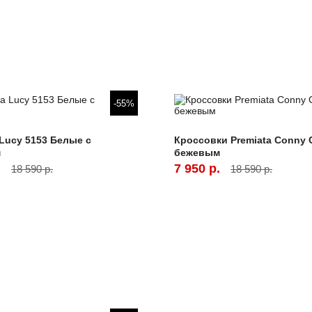
-55%
 Lucy 5153 Белые с
Кроссовки Premiata Conny 
м
бежевым
.
7 950 р.
18 590 р.
18 590 р.