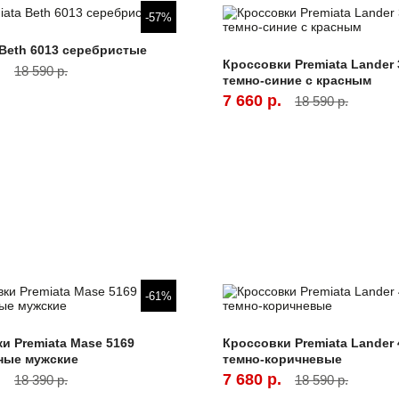
-57%
 Beth 6013 серебристые
Кроссовки Premiata Lander 
.
18 590 р.
темно-синие с красным
7 660 р.
18 590 р.
-61%
и Premiata Mase 5169
Кроссовки Premiata Lander 
ные мужские
темно-коричневые
.
7 680 р.
18 390 р.
18 590 р.