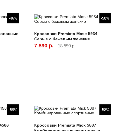
-46%
-58%
рованные
Кроссовки Premiata Mase 5934
Серые с бежевым женские
7 890 р.
18 590 р.
-59%
-58%
4586
Кроссовки Premiata Mick 5887
Комбинированные спортивные