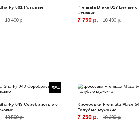
 Sharky 081 Розовые
Premiata Drake 017 Белые 
женские
.
7 750 р.
18 490 р.
18 490 р.
-58%
 Sharky 043 Серебристые с
Кроссовки Premiata Mase 5
ужские
Голубые мужские
.
7 250 р.
18 590 р.
18 390 р.