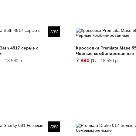
-63%
 Beth 4517 серые с
Кроссовки Premiata Mase 5
м
Черные комбинированные
.
7 890 р.
18 590 р.
18 590 р.
-58%