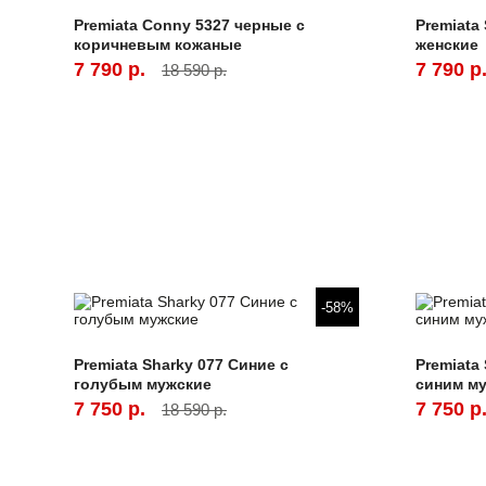
Premiata Conny 5327 черные с
Premiata
коричневым кожаные
женские
7 790 р.
7 790 р
18 590 р.
-58%
Premiata Sharky 077 Синие с
Premiata
голубым мужские
синим м
7 750 р.
7 750 р
18 590 р.