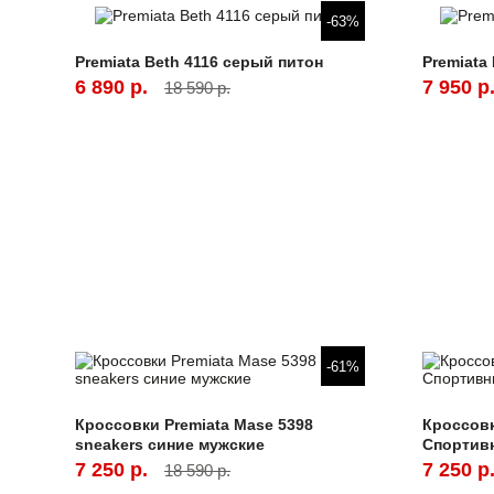
-63%
Premiata Beth 4116 серый питон
Premiata
6 890 р.
7 950 р
18 590 р.
-61%
Кроссовки Premiata Mase 5398
Кроссовк
sneakers синие мужские
Спортив
7 250 р.
7 250 р
18 590 р.