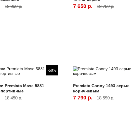
.
7 650 р.
18 990 р.
18 750 р.
-58%
и Premiata Mase 5881
Premiata Conny 1493 серые 
спортивные
коричневым
.
7 790 р.
18 490 р.
18 590 р.