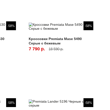
-58%
-58%
530
Кроссовки Premiata Mase 5490
Серые с бежевым
7 790 р.
18 590 р.
-58%
-58%