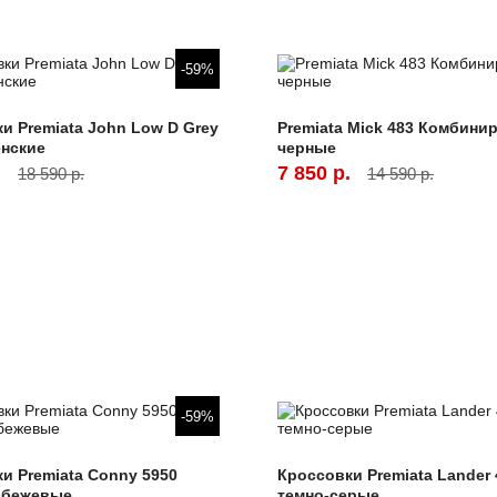
-59%
и Premiata John Low D Grey
Premiata Mick 483 Комбини
енские
черные
.
7 850 р.
18 590 р.
14 590 р.
-59%
и Premiata Conny 5950
Кроссовки Premiata Lander 
 бежевые
темно-серые