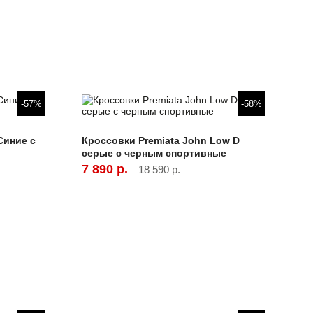
-57%
-58%
Синие с
Кроссовки Premiata John Low D
серые с черным спортивные
7 890 р.
18 590 р.