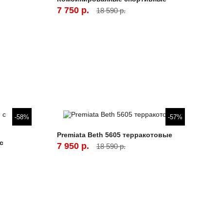
7 750 р.
18 590 р.
-58%
-57%
Premiata Beth 5605 терракотовые
с
7 950 р.
18 590 р.