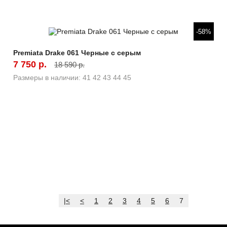
Быстрый просмотр
-58%
Premiata Drake 061 Черные с серым
7 750 р.
18 590 р.
Размеры в наличии:
41
42
43
44
45
|<
<
1
2
3
4
5
6
7