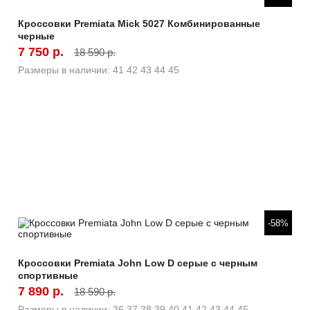
Кроссовки Premiata Mick 5027 Комбинированные
черные
7 750 р.
18 590 р.
Размеры в наличии:
41
42
43
44
45
Быстрый просмотр
-58%
Кроссовки Premiata John Low D серые с черным
спортивные
7 890 р.
18 590 р.
Размеры в наличии:
36
37
38
39
40
41
42
43
44
45