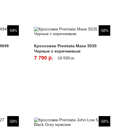
-59%
-58%
4949
Кроссовки Premiata Mase 5535
Черные с коричневым
7 790 р.
18 590 р.
-58%
-58%