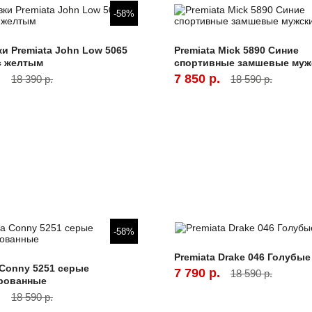
-58%
и Premiata John Low 5065
Premiata Mick 5890 Синие
с желтым
спортивные замшевые муж
.
7 850 р.
18 390 р.
18 590 р.
-58%
Premiata Drake 046 Голубы
 Conny 5251 серые
7 790 р.
18 590 р.
рованные
.
18 590 р.