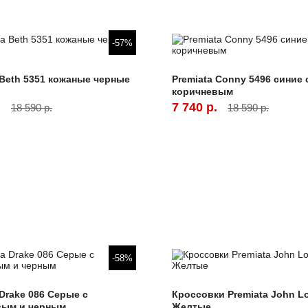
-57%
 Beth 5351 кожаные черные
Premiata Conny 5496 синие 
коричневым
.
7 740 р.
18 590 р.
18 590 р.
-58%
 Drake 086 Серые с
Кроссовки Premiata John L
вым и черным
Желтые