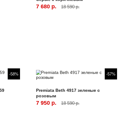
7 680 р.
18 590 р.
-58%
-57%
59
Premiata Beth 4917 зеленые с
розовым
7 950 р.
18 590 р.