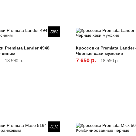
-58%
и Premiata Lander 4948
Кроссовки Premiata Lander 
с синим
Черные хаки мужские
.
7 650 р.
18 590 р.
18 590 р.
-61%