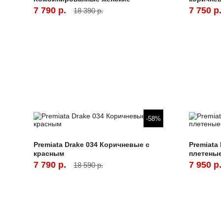
7 790 р.
7 750 р
18 390 р.
-58%
Premiata Drake 034 Коричневые с
Premiata
красным
плетены
7 790 р.
7 950 р
18 590 р.