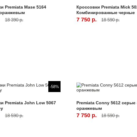
и Premiata Mase 5164
Кроссовки Premiata Mick 50
 оранжевым
Комбинированные черные
.
7 750 р.
18 390 р.
18 590 р.
-58%
и Premiata John Low 5067
Premiata Conny 5612 серые 
ey
оранжевым
.
7 750 р.
18 590 р.
18 590 р.