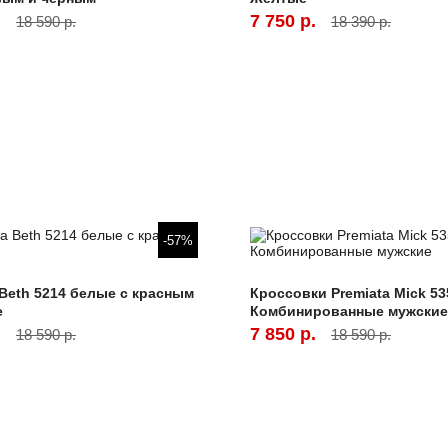
.
7 750 р.
18 590 р.
18 390 р.
-57%
 Beth 5214 белые с красным
Кроссовки Premiata Mick 53
е
Комбинированные мужские
.
7 850 р.
18 590 р.
18 590 р.