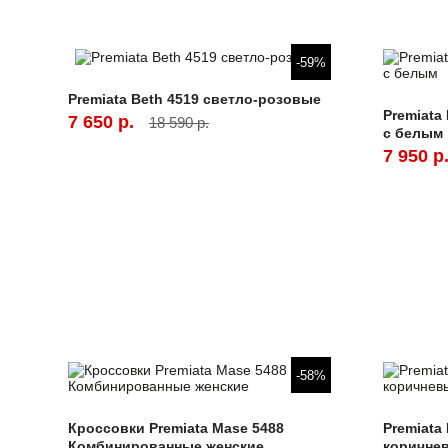
-59%
Premiata Beth 4519 светло-розовые
Premiata
7 650 р.
18 590 р.
с белым
7 950 р
-58%
Кроссовки Premiata Mase 5488
Premiata
Комбинированные женские
коричне