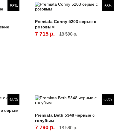
-58%
-58%
Premiata Conny 5203 серые с
ские
розовым
7 715 р.
18 590 р.
-58%
-58%
е с серым
Premiata Beth 5348 черные с
голубым
7 790 р.
18 590 р.