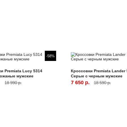
-58%
и Premiata Lucy 5314
Кроссовки Premiata Lander 
кожаные мужские
Серые с черным мужские
.
7 650 р.
18 990 р.
18 590 р.