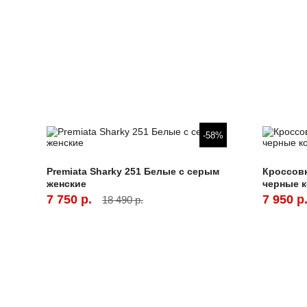
-58%
Premiata Sharky 251 Белые с серым
Кроссовк
женские
черные 
7 750 р.
7 950 р
18 490 р.