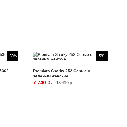
-59%
-58%
5362
Premiata Sharky 252 Серые с
зеленым женские
7 740 р.
18 490 р.