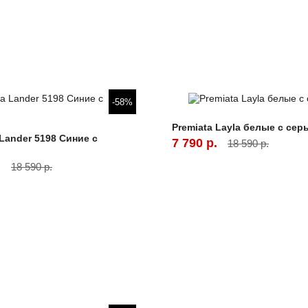
-58%
Premiata Layla белые с сер
 Lander 5198 Синие с
7 790 р.
18 590 р.
.
18 590 р.